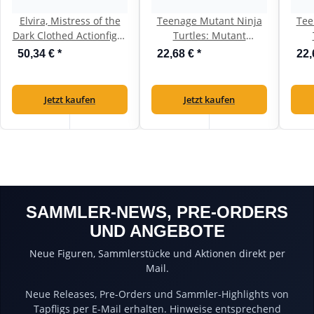
Elvira, Mistress of the
Teenage Mutant Ninja
Tee
Dark Clothed Actionfigur
Turtles: Mutant
Red, Fright, and Boo 20
Mayhem Ninja Shouts
May
50,34 €
*
22,68 €
*
22,
cm
Michelangelo
Leon
Actionfiguren 15 cm
15
Ninja Shouts Sortiment
Jetzt kaufen
Jetzt kaufen
SAMMLER-NEWS, PRE-ORDERS
UND ANGEBOTE
Neue Figuren, Sammlerstücke und Aktionen direkt per
Mail.
Neue Releases, Pre-Orders und Sammler-Highlights von
Tapfligs per E-Mail erhalten. Hinweise entsprechend