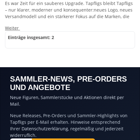
Es war Zeit für ein sauberes Upgrade. Tapfligs bleibt Tapfligs
– nur klarer, moderner und konsequenter:neues Logo, neues
Versandmodell und ein stärkerer Fokus auf die Marken, die
Weiter
Einträge insgesamt: 2
SAMMLER-NEWS, PRE-ORDERS
UND ANGEBOTE
Neue Figuren, Sammlerstücke und Aktionen direkt per
Mail.
Neue Releases, Pre-Orders und Sammler-Highlights von
Tapfligs per E-Mail erhalten. Hinweise entsprechend
Ihrer
Datenschutzerklärung
, regelmäßig und jederzeit
widerruflich.