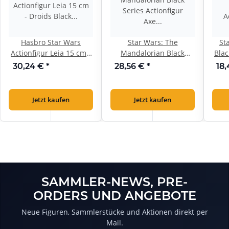
Hasbro Star Wars
Star Wars: The
St
Actionfigur Leia 15 cm -
Mandalorian Black
Blac
Droids Black Series 50 -
Series Actionfigur Axe
2022
30,24 €
*
28,56 €
*
18
2022
Woves 15 cm
Jetzt kaufen
Jetzt kaufen
SAMMLER-NEWS, PRE-
ORDERS UND ANGEBOTE
Neue Figuren, Sammlerstücke und Aktionen direkt per
Mail.