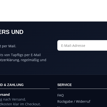
ERS UND
 per Mail.
s von Tapfligs per E-Mail
tzerklärung
, regelmäßig und
D & ZAHLUNG
SERVICE
ersand
FAQ
ng nach Versand,
Rückgabe / Widerruf
dkosten klar im Checkout.