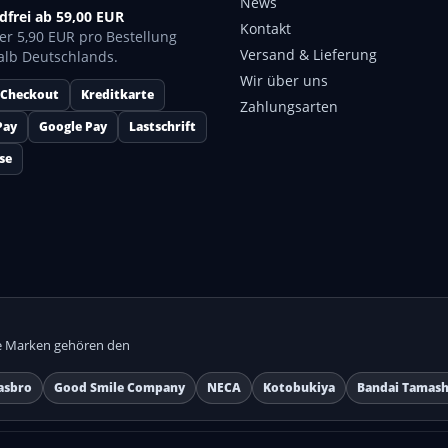
News
dfrei ab 59,00 EUR
Kontakt
er 5,90 EUR pro Bestellung
Versand & Lieferung
alb Deutschlands.
Wir über uns
 Checkout
Kreditkarte
Zahlungsarten
Pay
Google Pay
Lastschrift
se
lle Marken gehören den
asbro
Good Smile Company
NECA
Kotobukiya
Bandai Tamash