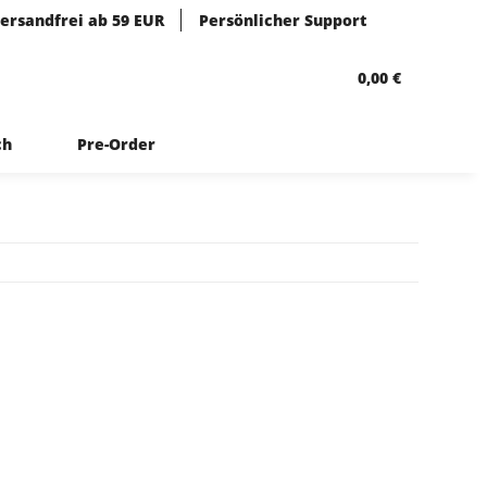
ersandfrei ab 59 EUR
Persönlicher Support
0,00 €
ch
Pre-Order