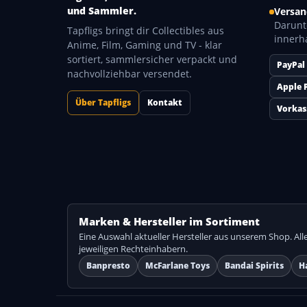
und Sammler.
Versan
Darunt
Tapfligs bringt dir Collectibles aus
innerh
Anime, Film, Gaming und TV - klar
sortiert, sammlersicher verpackt und
PayPal
nachvollziehbar versendet.
Apple 
Über Tapfligs
Kontakt
Vorkas
Marken & Hersteller im Sortiment
Eine Auswahl aktueller Hersteller aus unserem Shop. A
jeweiligen Rechteinhabern.
Banpresto
McFarlane Toys
Bandai Spirits
H