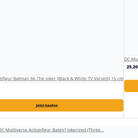
DC Mul
25,2
nfigur Batman 66 The Joker (Black & White TV Variant) 15 cm
Jetzt kaufen