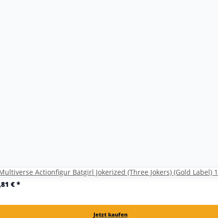
Multiverse Actionfigur Batgirl Jokerized (Three Jokers) (Gold Label) 
,81 €
*
Jetzt kaufen