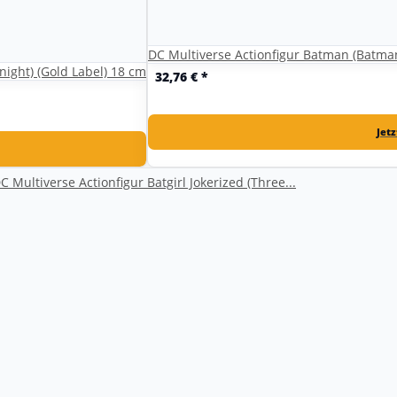
DC Multiverse Actionfigur Batman (Batman:
ight) (Gold Label) 18 cm
32,76 €
*
Jet