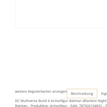
weitere Registerkarten anzeigen
Beschreibung
Eig
DC Multiverse Build A Actionfigur Batman (Blackest Nigh
Batman - Produkttyp: Actionfigur - EAN: 787926154832 - 