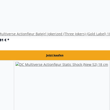
ultiverse Actionfigur Batgirl Jokerized (Three Jokers) (Gold Label) 
,81 €
*
Jetzt kaufen