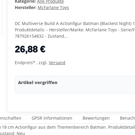
Kategorie:
Alle Produkte
Hersteller:
McFarlane Toys
DC Multiverse Build A Actionfigur Batman (Blackest Night
Produktdetails: - Hersteller/Marke: McFarlane Toys - Serie/
787926154832 - Zustand...
26,88 €
Endpreis* , zzgl.
Versand
Artikel vergriffen
enschaften
GPSR Informationen
Bewertungen
Benach
t) 18 cm Actionfigur aus dem Themenbereich Batman. Produktdetails:
Zustand: Neu