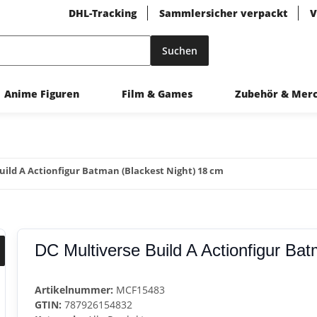
DHL-Tracking
Sammlersicher verpackt
V
Suchen
Anime Figuren
Film & Games
Zubehör & Mer
uild A Actionfigur Batman (Blackest Night) 18 cm
DC Multiverse Build A Actionfigur Ba
Artikelnummer:
MCF15483
GTIN:
787926154832