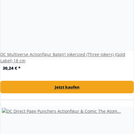
DC Multiverse Actionfigur Batgirl Jokerized (Three Jokers) (Gold
Label) 18 cm
30,24 €
*
Jetzt kaufen