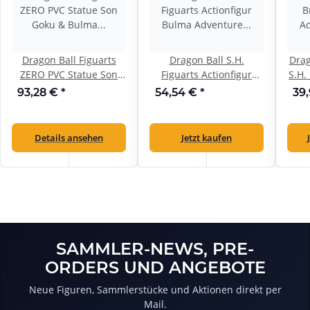
Dragon Ball Figuarts
Dragon Ball S.H.
Drag
ZERO PVC Statue Son
Figuarts Actionfigur
S.H.
Goku & Bulma 18 cm
Bulma Adventure
S
93,28 €
*
54,54 €
*
39
Begins 16 cm
Su
Details ansehen
Jetzt kaufen
SAMMLER-NEWS, PRE-
ORDERS UND ANGEBOTE
Neue Figuren, Sammlerstücke und Aktionen direkt per
Mail.