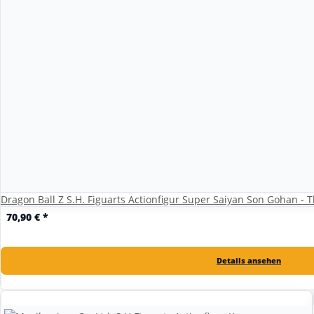
Dragon Ball Z S.H. Figuarts Actionfigur Super Saiyan Son Gohan 
70,90 €
*
Details ansehen