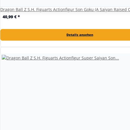
Dragon Ball Z S.H. Figuarts Actionfigur Son Goku (A Saiyan Raised 
40,99 €
*
Details ansehen