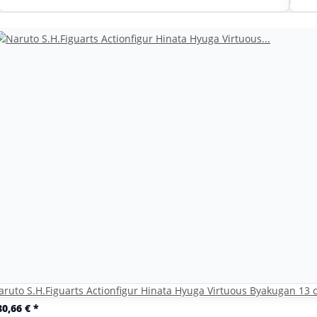
aruto S.H.Figuarts Actionfigur Hinata Hyuga Virtuous Byakugan 13
80,66 €
*