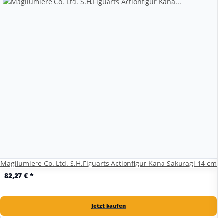
Magilumiere Co. Ltd. S.H.Figuarts Actionfigur Kana Sakuragi 14 cm
82,27 €
*
Jetzt kaufen