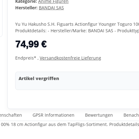
Kategorie:
Anime Figuren
Hersteller:
BANDAI SAS
Yu Yu Hakusho S.H. Figuarts Actionfigur Younger Toguro 10
Produktdetails: - Hersteller/Marke: BANDAI SAS - Produktty
74,99 €
Endpreis* ,
Versandkostenfreie Lieferung
Artikel vergriffen
enschaften
GPSR Informationen
Bewertungen
Benach
100% 18 cm Actionfigur aus dem TapFligs-Sortiment. Produktdetails