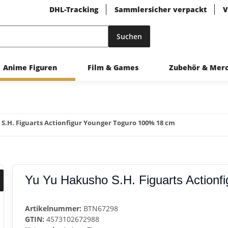
DHL-Tracking
Sammlersicher verpackt
V
Suchen
Anime Figuren
Film & Games
Zubehör & Mer
S.H. Figuarts Actionfigur Younger Toguro 100% 18 cm
Yu Yu Hakusho S.H. Figuarts Actionf
Artikelnummer:
BTN67298
GTIN:
4573102672988