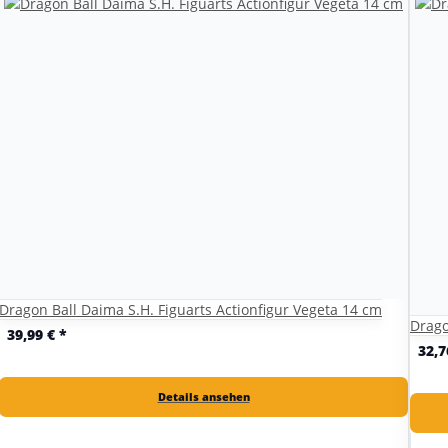
Dragon Ball Daima S.H. Figuarts Actionfigur Vegeta 14 cm
Drago
39,99 €
*
32,7
Details ansehen