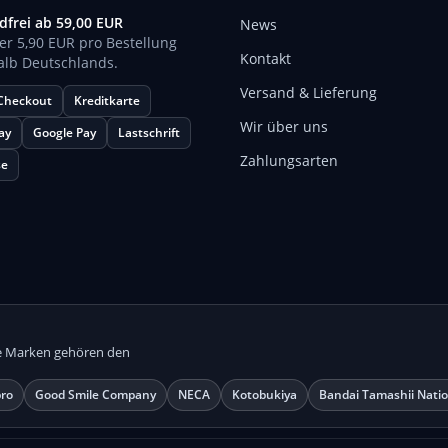
dfrei ab 59,00 EUR
News
er 5,90 EUR pro Bestellung
Kontakt
alb Deutschlands.
Versand & Lieferung
 Checkout
Kreditkarte
Wir über uns
ay
Google Pay
Lastschrift
Zahlungsarten
se
lle Marken gehören den
ro
Good Smile Company
NECA
Kotobukiya
Bandai Tamashii Nati