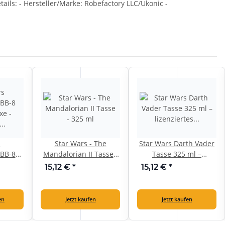
ils: - Hersteller/Marke: Robefactory LLC/Ukonic -
s
Star Wars - The
Star Wars Darth Vader
 BB-8
Mandalorian II Tasse -
Tasse 325 ml –
xe -
325 ml
lizenziertes Dolomit-
15,12 €
*
15,12 €
*
 Neu
Mug
en
Jetzt kaufen
Jetzt kaufen