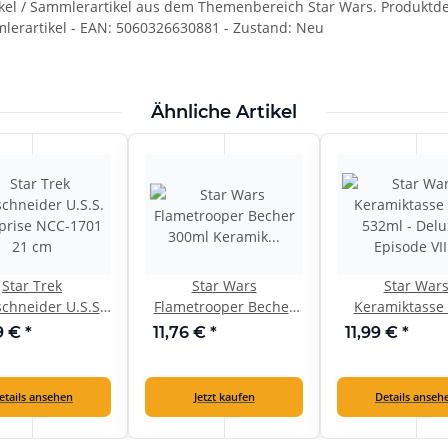
kel / Sammlerartikel aus dem Themenbereich Star Wars. Produktdeta
mmlerartikel - EAN: 5060326630881 - Zustand: Neu
Ähnliche Artikel
Star Trek
Star Wars
Star War
schneider U.S.S.
Flametrooper Becher
Keramiktasse
prise NCC-1701
300ml Keramik
532ml - Delu
9 €
*
11,76 €
*
11,99 €
*
21 cm
Mikrowellenfest Neu
Episode VII -
Fanartikel
etails ansehen
Jetzt kaufen
Details anseh