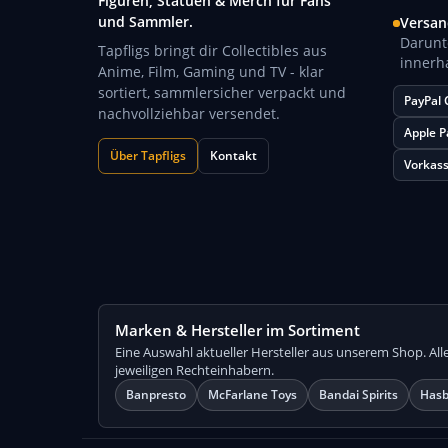
Figuren, Statuen & Merch für Fans
und Sammler.
Versan
Darunt
Tapfligs bringt dir Collectibles aus
innerh
Anime, Film, Gaming und TV - klar
sortiert, sammlersicher verpackt und
PayPal
nachvollziehbar versendet.
Apple P
Über Tapfligs
Kontakt
Vorkas
Marken & Hersteller im Sortiment
Eine Auswahl aktueller Hersteller aus unserem Shop. A
jeweiligen Rechteinhabern.
Banpresto
McFarlane Toys
Bandai Spirits
Hasb