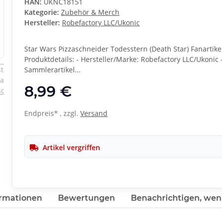
HAN:
UKNC18151
Kategorie:
Zubehör & Merch
Hersteller:
Robefactory LLC/Ukonic
Star Wars Pizzaschneider Todesstern (Death Star) Fanartik
Produktdetails: - Hersteller/Marke: Robefactory LLC/Ukonic -
Sammlerartikel...
8,99 €
Endpreis* , zzgl.
Versand
Artikel vergriffen
rmationen
Bewertungen
Benachrichtigen, wen