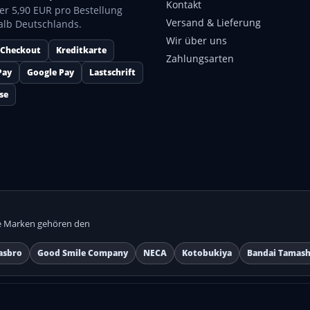
Kontakt
er 5,90 EUR pro Bestellung
Versand & Lieferung
alb Deutschlands.
Wir über uns
 Checkout
Kreditkarte
Zahlungsarten
Pay
Google Pay
Lastschrift
se
lle Marken gehören den
asbro
Good Smile Company
NECA
Kotobukiya
Bandai Tamash