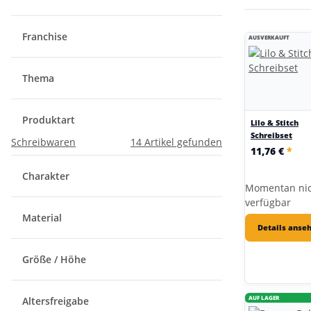
Franchise
AUSVERKAUFT
Thema
Produktart
Lilo & Stitch
Schreibset
Schreibwaren
14
Artikel gefunden
11,76 €
*
Charakter
Momentan ni
verfügbar
Material
Details anse
Größe / Höhe
AUF LAGER
Altersfreigabe