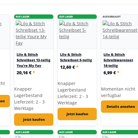
AUF LAGER
AUF LAGER
AUSVERKAUFT
Lilo & Stitch
Lilo & Stitch
Lilo & Stitch
Schreibset 13-teilig
Schreibset 5-teilig
Schreibwarenset
You're My Fav
14-teilig
12,60 €
*
20,16 €
*
6,99 €
*
cht
Knapper
Knapper
Momentan nicht
Lagerbestand
Lagerbestand
verfügbar
Lieferzeit: 2 - 3
hen
Lieferzeit: 2 - 3
Werktage
Details ansehen
Werktage
Jetzt kaufen
Jetzt kaufen
AUF LAGER
AUF LAGER
AUF LAGER