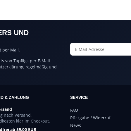
ERS UND
 per Mail.
s von Tapfligs per E-Mail
tzerklärung
, regelmäßig und
D & ZAHLUNG
SERVICE
ersand
FAQ
ng nach Versand,
Rückgabe / Widerruf
dkosten klar im Checkout.
News
dfrei ab 59,00 EUR