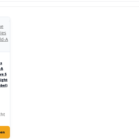
es
-A
ve 5
Light
abel)
cht
hen