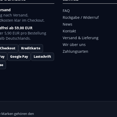
ersand
FAQ
ng nach Versand,
Rückgabe / Widerruf
dkosten klar im Checkout.
News
dfrei ab 59,00 EUR
Kontakt
er 5,90 EUR pro Bestellung
Versand & Lieferung
alb Deutschlands.
Wir über uns
 Checkout
Kreditkarte
Zahlungsarten
Pay
Google Pay
Lastschrift
se
lle Marken gehören den