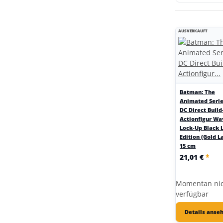
AUSVERKAUFT
Batman: The
Animated Seri
DC Direct Build
Actionfigur Wa
Lock-Up Black 
Edition (Gold L
15 cm
21,01 €
*
Momentan ni
verfügbar
Details anse