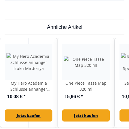
Ähnliche Artikel
My Hero Academia
One Piece Tasse Map
St
Schlüsselanhänger
320 ml
Izuku Mirdoriya
Sp
10,08 €
*
15,96 €
*
10,
Jetzt kaufen
Jetzt kaufen