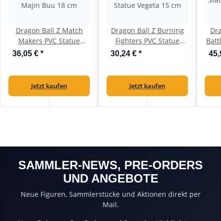
Dragon Ball Z Match
Dragon Ball Z Burning
Dra
Makers PVC Statue
Fighters PVC Statue
Batt
Majin Buu 18 cm
Vegeta 15 cm
36,05 €
*
30,24 €
*
45,
Jetzt kaufen
Jetzt kaufen
SAMMLER-NEWS, PRE-ORDERS
UND ANGEBOTE
Neue Figuren, Sammlerstücke und Aktionen direkt per
Mail.