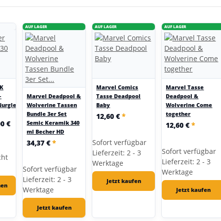
AUF LAGER
AUF LAGER
AUF LAGER
K
Marvel Comics
Marvel Tasse
–
Tasse Deadpool
Deadpool &
Marvel Deadpool &
Nurgle/Guilliman/Blood
Baby
Wolverine Come
Wolverine Tassen
together
Bundle 3er Set
12,60 €
*
00 €
Semic Keramik 340
12,60 €
*
ml Becher HD
Sofort verfügbar
34,37 €
*
Sofort verfügbar
Lieferzeit: 2 - 3
cht
Lieferzeit: 2 - 3
Werktage
Sofort verfügbar
Werktage
Lieferzeit: 2 - 3
Jetzt kaufen
hen
Werktage
Jetzt kaufen
Jetzt kaufen