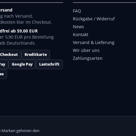
ersand
FAQ
ng nach Versand,
Rückgabe / Widerruf
dkosten klar im Checkout.
News
dfrei ab 59,00 EUR
Kontakt
er 5,90 EUR pro Bestellung
Versand & Lieferung
alb Deutschlands.
Wir über uns
 Checkout
Kreditkarte
Zahlungsarten
Pay
Google Pay
Lastschrift
se
lle Marken gehören den