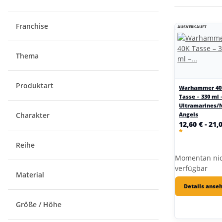
Franchise
AUSVERKAUFT
Thema
Produktart
Warhammer 40
Tasse – 330 ml 
Ultramarines/
Angels
Charakter
12,60 € -
21,
*
Reihe
Momentan ni
verfügbar
Material
Details anse
Größe / Höhe